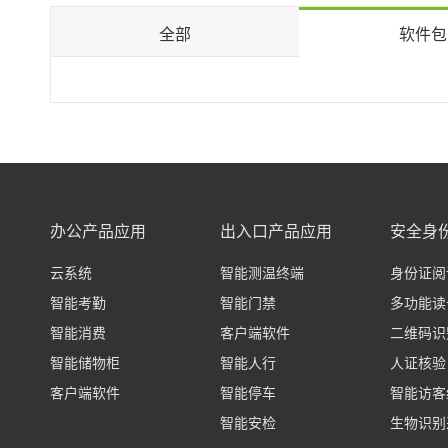
更多>>
更多>>
更
全部
软件包
智能访客
生物识别模块
多功能智能访客终端
指纹模块
混
百
更多>>
指静脉模块
家
人
人脸识别模块
智
百
更多>>
更
更
办公产品应用
出入口产品应用
安全身
云系统
智能测温终端
身份证阅
智能考勤
智能门禁
多功能读
智能消费
客户端软件
二维码识
智能储物柜
智能人行
人证核验
客户端软件
智能停车
智能访客
智能安检
生物识别