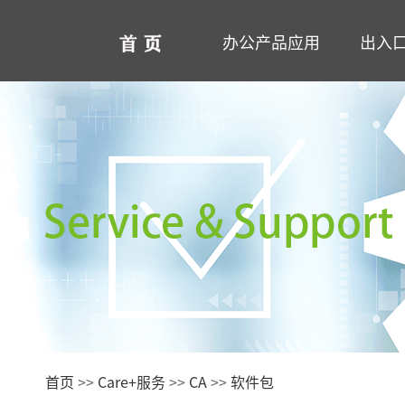
办公产品应用
出入
云系统
智能测温终端
身份证阅读机具
行业/场景
Care+服务
产品
更多>>
智能测温门禁终端
内置式身份证阅读机具
指
多
身
CA
新能源充电桩
智慧社区
公共
更多>>
台式身份证阅读机具
射
生
更
更多方案>>
设备维修
酒店
手持式身份证阅读机具
多
射
更多>>
更
更
校园
智能储物柜
智能人行
人证核验
面部识别智能储物柜
智能三辊闸
手持式智能人证核验终端
Z
智
智
更多>>
智能翼闸
多功能智能人证核验终端
E
无
访
首页
>>
Care+服务
>>
CA
>>
软件包
智能摆闸
多功能智能红外温感终端
更
智
更