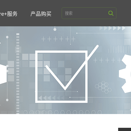
re+服务
产品购买
端/模组
终端
管理平台V6000
端
端
集器
备