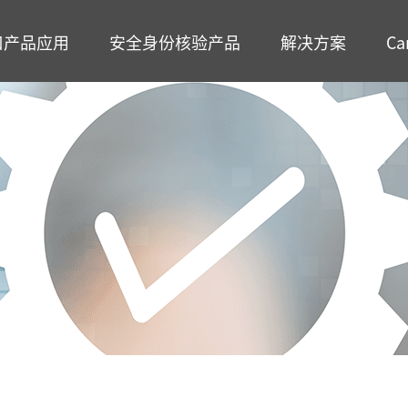
口产品应用
安全身份核验产品
解决方案
Ca
智能考勤
智能门禁
多功能读卡器
智能消费
客户端软件
二维码识别终
/应用
纹识别智能考勤终端
模态识别智能门禁终端
份证读卡器
面部识别智能消费
万傲瑞达出入口综合
二维码识别模组
远程指导
服务机构安检
考生身份认证
频卡识别智能考勤终端
物识别智能门禁控制器
多>>
离线式智能消费终
ZKAccess3.5
更多>>
上门服务
身份认证
“二道门”管理
模态生物识别智能考勤终端
频卡识别智能门禁控制器
在线式智能消费终
百傲瑞达
多>>
多>>
更多>>
更多>>
宿舍
高职校校园
客户端软件
智能停车
智能访客终端
更多方案>>
智能安检
生物识别采
KTime智能考勤管理系统
能自动道闸
能访客终端
X射线安全检查设
指纹采集器
-ZKEco Pro时间&安全精细化管理系统
人值守自助终端
客闸机终端
通过式金属探测门
温度采集器
多>>
能广告道闸
多>>
磁性物质探测立柱
虹膜采集器