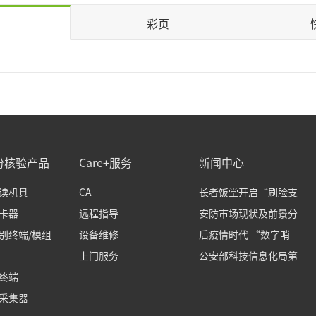
多>>
更多>>
更多>>
彩页
智能锁
客户端软件
智能视频
人脸识别服
合生物识别智能锁
傲慧识多模态后台比对系统
智能摄像机
熵基百傲慧识人脸
用/办公智能锁
证魔方访客管理系统
热成像摄像机
更多>>
能挂锁
傲慧识CTID可信身份认证平台
智能盒子
多>>
多>>
更多>>
份核验产品
Care+服务
新闻中心
读机具
CA
长者饭堂开启“刷脸支
卡器
远程指导
安防市场现状及前景分
别终端/模组
设备维修
后疫情时代 “数字哨
上门服务
公安部科技信息化局第
终端
采集器